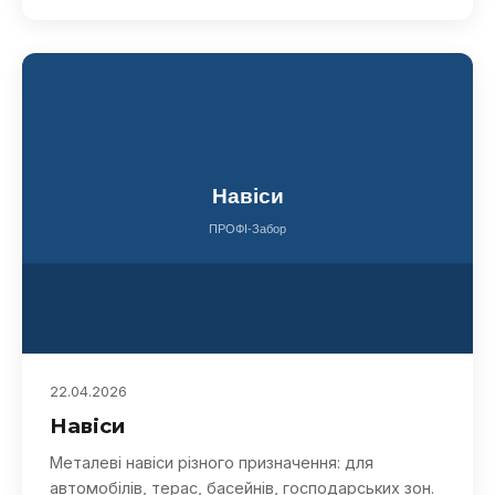
22.04.2026
Навіси
Металеві навіси різного призначення: для
автомобілів, терас, басейнів, господарських зон.