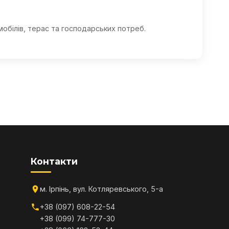
мобілів, терас та господарських потреб.
Контакти
м. Ірпінь, вул. Котляревського, 5-а
+38 (097) 608-22-54
+38 (099) 74-777-30