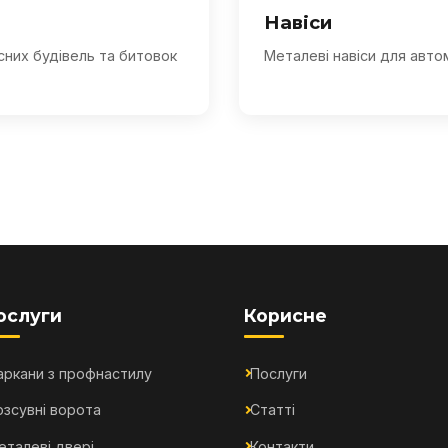
Навіси
сних будівель та битовок
Металеві навіси для авто
ослуги
Корисне
аркани з профнастилу
Послуги
озсувні ворота
Статті
еталеві двері
Контакти