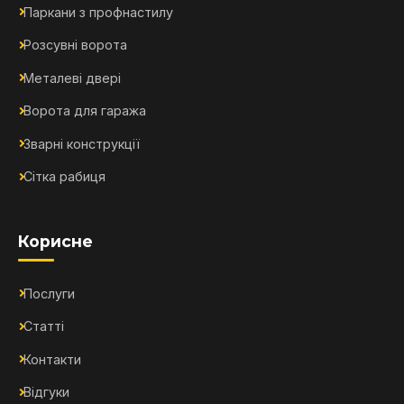
Паркани з профнастилу
Розсувні ворота
Металеві двері
Ворота для гаража
Зварні конструкції
Сітка рабиця
Корисне
Послуги
Статті
Контакти
Відгуки