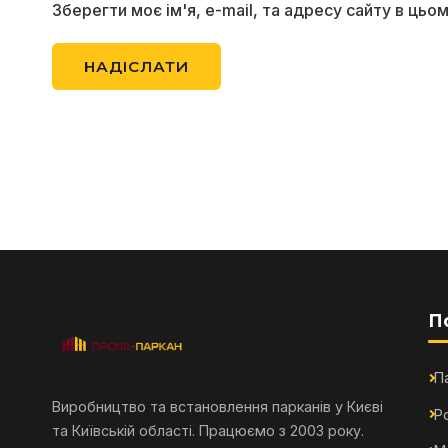
Зберегти моє ім'я, e-mail, та адресу сайту в ць
П
П
Виробництво та встановлення парканів у Києві
Р
та Київській області. Працюємо з 2003 року.