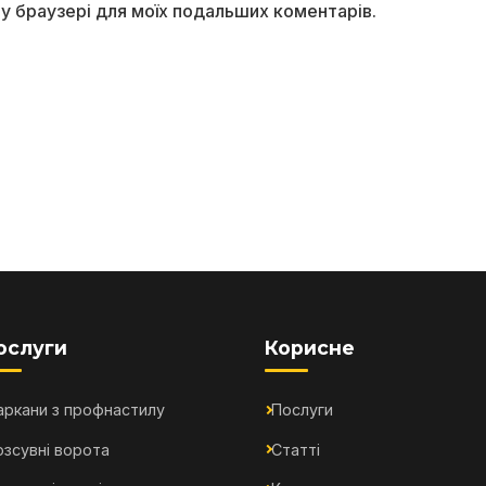
ому браузері для моїх подальших коментарів.
ослуги
Корисне
аркани з профнастилу
Послуги
озсувні ворота
Статті