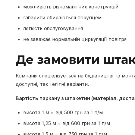
можливість різноманітних конструкцій
габарити обираються покупцем
легкість обслуговування
не заважає нормальній циркуляції повітря
Де замовити шта
Компанія спеціалізується на будівництві та мон
доступні, так і елітні варіанти.
Вартість паркану з штакетин (матеріал, доста
висота 1 м = від 500 грн за 1 п/м
висота 1,25 м = від 600 грн за 1 п/м
висота 1,5 м = від 750 грн за 1 п/м